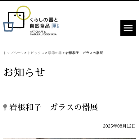
menu
トップページ
>
トピックス
>
季節の器
>
岩根和子 ガラスの器展
お知らせ
岩根和子 ガラスの器展
2025年08月12日