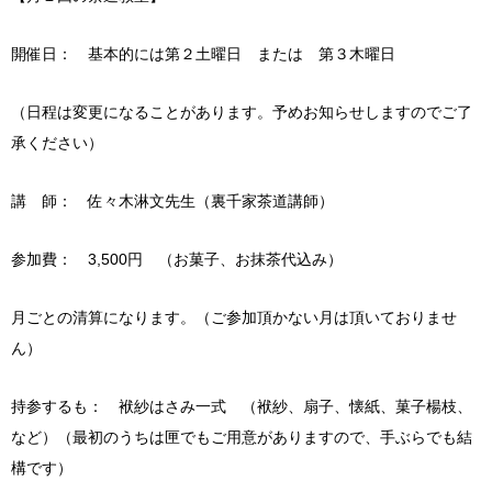
開催日： 基本的には第２土曜日 または 第３木曜日
（日程は変更になることがあります。予めお知らせしますのでご了
承ください）
講 師： 佐々木淋文先生（裏千家茶道講師）
参加費： 3,500円 （お菓子、お抹茶代込み）
月ごとの清算になります。（ご参加頂かない月は頂いておりませ
ん）
持参するも： 袱紗はさみ一式 （袱紗、扇子、懐紙、菓子楊枝、
など）（最初のうちは匣でもご用意がありますので、手ぶらでも結
構です）